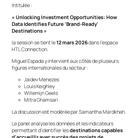
Intitulée :
« Unlocking Investment Opportunities: How
Data Identifies Future ‘Brand-Ready’
Destinations »
la session se tient le
12 mars 2026
dans l’espace
HTL Connection.
Miguel Espada y intervient aux côtés de plusieurs
figures internationales du secteur :
Jaidev Menezes
Louis Keighley
Willemijn Geels
Mitra Ghamsari
La discussion est modérée par Samantha Mardkhah.
Le panel analyse les données et les indicateurs
permettant d’identifier les
destinations capables
d’accueillir avec succès des projets de