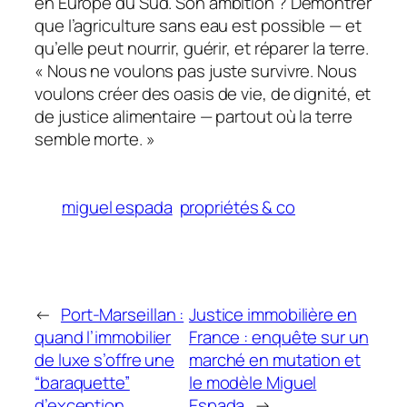
en Europe du Sud. Son ambition ? Démontrer
que l’agriculture sans eau est possible — et
qu’elle peut nourrir, guérir, et réparer la terre.
« Nous ne voulons pas juste survivre. Nous
voulons créer des oasis de vie, de dignité, et
de justice alimentaire — partout où la terre
semble morte. »
miguel espada
propriétés & co
←
Port-Marseillan :
Justice immobilière en
quand l’immobilier
France : enquête sur un
de luxe s’offre une
marché en mutation et
“baraquette”
le modèle Miguel
d’exception
Espada
→