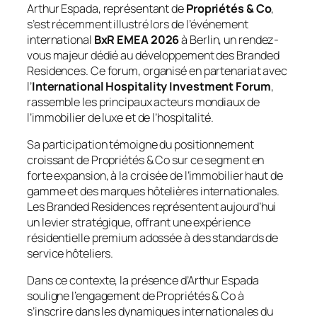
Arthur Espada, représentant de
Propriétés & Co
,
s’est récemment illustré lors de l’événement
international
BxR EMEA 2026
à Berlin, un rendez-
vous majeur dédié au développement des
Branded
Residences
. Ce forum, organisé en partenariat avec
l’
International Hospitality Investment Forum
,
rassemble les principaux acteurs mondiaux de
l’immobilier de luxe et de l’hospitalité.
Sa participation témoigne du positionnement
croissant de Propriétés & Co sur ce segment en
forte expansion, à la croisée de l’immobilier haut de
gamme et des marques hôtelières internationales.
Les
Branded Residences
représentent aujourd’hui
un levier stratégique, offrant une expérience
résidentielle premium adossée à des standards de
service hôteliers.
Dans ce contexte, la présence d’Arthur Espada
souligne l’engagement de Propriétés & Co à
s’inscrire dans les dynamiques internationales du