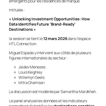
émergents pour les résidences de marque.
Intitulée :
« Unlocking Investment Opportunities: How
Data Identifies Future ‘Brand-Ready’
Destinations »
la session se tient le
12 mars 2026
dans l’espace
HTL Connection.
Miguel Espada y intervient aux côtés de plusieurs
figures internationales du secteur :
Jaidev Menezes
Louis Keighley
Willemijn Geels
Mitra Ghamsari
La discussion est modérée par Samantha Mardkhah.
Le panel analyse les données et les indicateurs
permettant d’identifier les
destinations capables